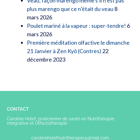
Veau, façon marengo même s’il n’est pas
plus marengo que ce n’était du veau
8
mars 2026
Poulet mariné à la vapeur : super-tendre!
6
mars 2026
Première méditation olfactive le dimanche
21 Janvier à Zen Kyô (Contres)
22
décembre 2023
CONTACT
Caroline Holef, praticienne de santé en Nutrithérapie
intégrative et Olfactothérapie
carolineholefnutritherapie@gmail.com