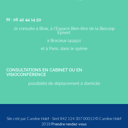
M : 06 42 44 14 50
Je consulte à Blois, à l'Espace Bien-être de la Biocoop
Epivert
à Bracieux (41250)
et à Paris, dans le 15ème
CONSULTATIONS EN CABINET OU EN
VISIOCONFÉRENCE
possibilité de déplacement à domicile
Site créé par Caroline Holef - Siret 842 124 307 00013 © Caroline Holef
2018
Prendre rendez-vous