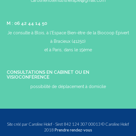
carolineholefnutritherapie@gmail.com
M : 06 42 44 14 50
Je consulte à Blois, à l'Espace Bien-être de la Biocoop Epivert
à Bracieux (41250)
et à Paris, dans le 15ème
CONSULTATIONS EN CABINET OU EN
VISIOCONFÉRENCE
possibilité de déplacement à domicile
Site créé par Caroline Holef - Siret 842 124 307 00013 © Caroline Holef
2018
Prendre rendez-vous