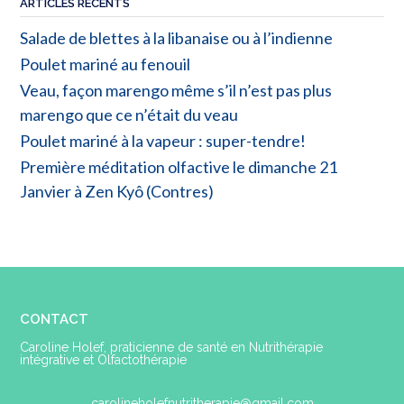
ARTICLES RÉCENTS
Salade de blettes à la libanaise ou à l’indienne
Poulet mariné au fenouil
Veau, façon marengo même s’il n’est pas plus
marengo que ce n’était du veau
Poulet mariné à la vapeur : super-tendre!
Première méditation olfactive le dimanche 21
Janvier à Zen Kyô (Contres)
CONTACT
Caroline Holef, praticienne de santé en Nutrithérapie
intégrative et Olfactothérapie
carolineholefnutritherapie@gmail.com