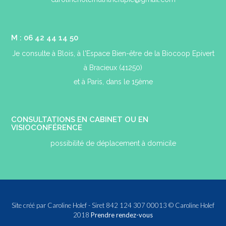
M : 06 42 44 14 50
Je consulte à Blois, à l'Espace Bien-être de la Biocoop Epivert
à Bracieux (41250)
et à Paris, dans le 15ème
CONSULTATIONS EN CABINET OU EN
VISIOCONFÉRENCE
possibilité de déplacement à domicile
Site créé par Caroline Holef - Siret 842 124 307 00013 © Caroline Holef
2018
Prendre rendez-vous