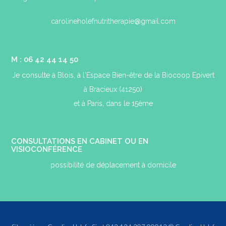
carolineholefnutritherapie@gmail.com
M : 06 42 44 14 50
Je consulte à Blois, à l'Espace Bien-être de la Biocoop Epivert
à Bracieux (41250)
et à Paris, dans le 15ème
CONSULTATIONS EN CABINET OU EN
VISIOCONFÉRENCE
possibilité de déplacement à domicile