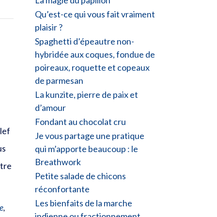
La magie du papillon
Qu’est-ce qui vous fait vraiment
plaisir ?
Spaghetti d’épeautre non-
hybridée aux coques, fondue de
poireaux, roquette et copeaux
de parmesan
La kunzite, pierre de paix et
d’amour
Fondant au chocolat cru
lef
Je vous partage une pratique
us
qui m’apporte beaucoup : le
Breathwork
être
Petite salade de chicons
réconfortante
Les bienfaits de la marche
e
,
indienne ou fractionnement