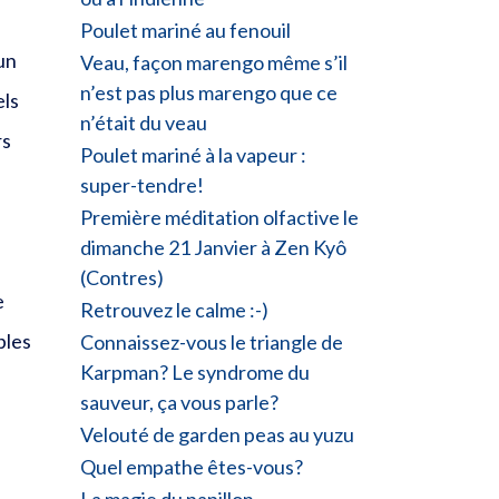
Poulet mariné au fenouil
un
Veau, façon marengo même s’il
n’est pas plus marengo que ce
els
n’était du veau
rs
Poulet mariné à la vapeur :
super-tendre!
Première méditation olfactive le
dimanche 21 Janvier à Zen Kyô
(Contres)
e
Retrouvez le calme :-)
bles
Connaissez-vous le triangle de
Karpman? Le syndrome du
sauveur, ça vous parle?
Velouté de garden peas au yuzu
Quel empathe êtes-vous?