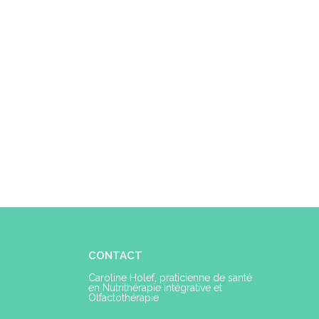
CONTACT
Caroline Holef, praticienne de santé
en Nutrithérapie intégrative et
Olfactothérapie