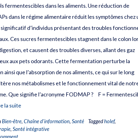
ls fermentescibles dans les aliments. Une réduction de
 dans le régime alimentaire réduit les symptômes chez 
ignificatif d’individus présentant des troubles fonctionn
aux. Ces sucres fermentescibles stagnent dans le colon lo
digestion, et causent des troubles diverses, allant des gaz
eux aux pets odorants. Cette fermentation perturbe la
n ainsi que l’absorption de nos aliments, ce qui sur le long
ltère nos métabolismes et le fonctionnement vital de notr
me. Que signifie l’acronyme FODMAP ? F = Fermentesci
re la suite
n
Bien-être
,
Chaîne d'information
,
Santé
Tagged
holef
,
rapie
,
Santé intégrative
 comment