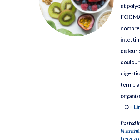
et polyo
FODMAPs
nombre s
intestin
de leur 
doulour
digestio
terme a
organis
O =
Li
Posted i
Nutrithé
Leave a