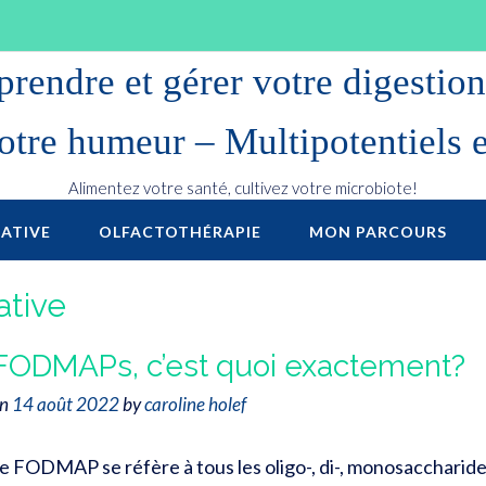
endre et gérer votre digestion 
otre humeur – Multipotentiels 
Alimentez votre santé, cultivez votre microbiote!
ATIVE
OLFACTOTHÉRAPIE
MON PARCOURS
ative
FODMAPs, c’est quoi exactement?
on
14 août 2022
by
caroline holef
e FODMAP se réfère à tous les oligo-, di-, monosaccharid