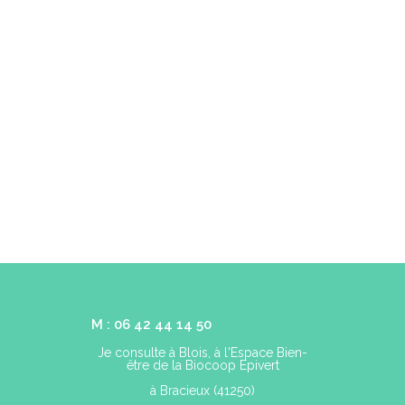
M : 06 42 44 14 50
Je consulte à Blois, à l'Espace Bien-
être de la Biocoop Epivert
à Bracieux (41250)