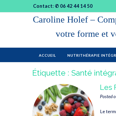
S
Contact: ✆ 06 42 44 14 50
k
i
Caroline Holef – Compr
p
t
votre forme et v
o
c
o
ACCUEIL
NUTRITHÉRAPIE INTÉGR
n
t
Étiquette :
Santé intégr
e
n
Les 
t
Posted 
Le term