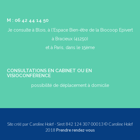
M : 06 42 44 14 50
Je consulte à Blois, à l'Espace Bien-être de la Biocoop Epivert
à Bracieux (41250)
et à Paris, dans le 15ème
CONSULTATIONS EN CABINET OU EN
VISIOCONFÉRENCE
possibilité de déplacement à domicile
Site créé par Caroline Holef - Siret 842 124 307 00013 © Caroline Holef
2018
Prendre rendez-vous