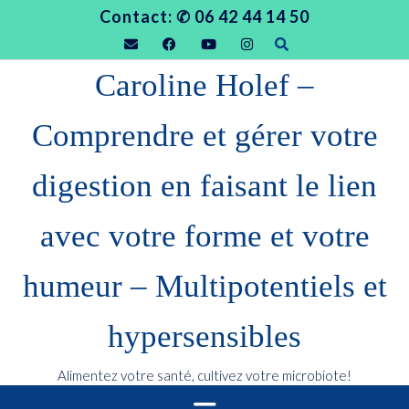
S
Contact: ✆ 06 42 44 14 50
k
i
Caroline Holef –
p
t
Comprendre et gérer votre
o
c
digestion en faisant le lien
o
n
avec votre forme et votre
t
e
humeur – Multipotentiels et
n
t
hypersensibles
Alimentez votre santé, cultivez votre microbiote!