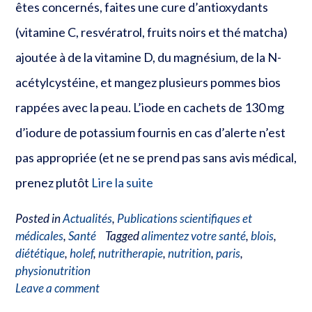
êtes concernés, faites une cure d’antioxydants
(vitamine C, resvératrol, fruits noirs et thé matcha)
ajoutée à de la vitamine D, du magnésium, de la N-
acétylcystéine, et mangez plusieurs pommes bios
rappées avec la peau. L’iode en cachets de 130 mg
d’iodure de potassium fournis en cas d’alerte n’est
pas appropriée (et ne se prend pas sans avis médical,
prenez plutôt
Lire la suite
Posted in
Actualités
,
Publications scientifiques et
médicales
,
Santé
Tagged
alimentez votre santé
,
blois
,
diététique
,
holef
,
nutritherapie
,
nutrition
,
paris
,
physionutrition
Leave a comment