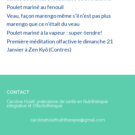
Poulet mariné au fenouil
Veau, façon marengo même s’il n’est pas plus
marengo que ce n’était du veau
Poulet mariné à la vapeur : super-tendre!
Première méditation olfactive le dimanche 21
Janvier à Zen Kyô (Contres)
CONTACT
Caroline Holef, praticienne de santé en Nutrithérapie
intégrative et Olfactothérapie
carolineholefnutritherapie@gmail.com