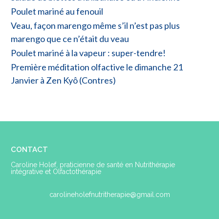
Poulet mariné au fenouil
Veau, façon marengo même s’il n’est pas plus
marengo que ce n’était du veau
Poulet mariné à la vapeur : super-tendre!
Première méditation olfactive le dimanche 21
Janvier à Zen Kyô (Contres)
CONTACT
Caroline Holef, praticienne de santé en Nutrithérapie
intégrative et Olfactothérapie
carolineholefnutritherapie@gmail.com