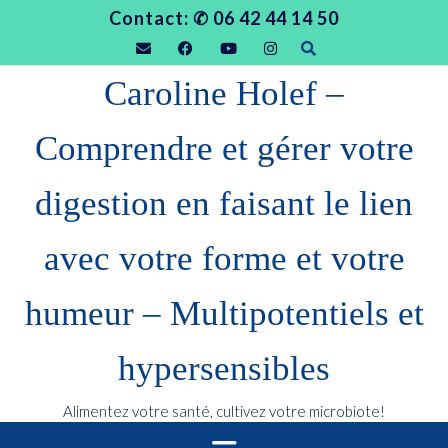
S
Contact: ✆ 06 42 44 14 50
k
i
Caroline Holef –
p
t
Comprendre et gérer votre
o
c
digestion en faisant le lien
o
n
avec votre forme et votre
t
e
humeur – Multipotentiels et
n
t
hypersensibles
Alimentez votre santé, cultivez votre microbiote!