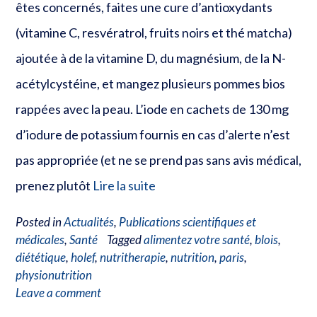
êtes concernés, faites une cure d’antioxydants
(vitamine C, resvératrol, fruits noirs et thé matcha)
ajoutée à de la vitamine D, du magnésium, de la N-
acétylcystéine, et mangez plusieurs pommes bios
rappées avec la peau. L’iode en cachets de 130 mg
d’iodure de potassium fournis en cas d’alerte n’est
pas appropriée (et ne se prend pas sans avis médical,
prenez plutôt
Lire la suite
Posted in
Actualités
,
Publications scientifiques et
médicales
,
Santé
Tagged
alimentez votre santé
,
blois
,
diététique
,
holef
,
nutritherapie
,
nutrition
,
paris
,
physionutrition
Leave a comment